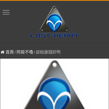
首頁
/
阿殺不嚕
/
該給誰錢好咧