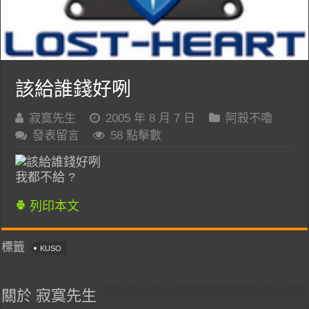
該給誰錢好咧
寂寞先生
2005 年 8 月 7 日
阿殺不嚕
發表留言
58 點擊數
我都不給 ?
列印本文
標籤
KUSO
關於 寂寞先生