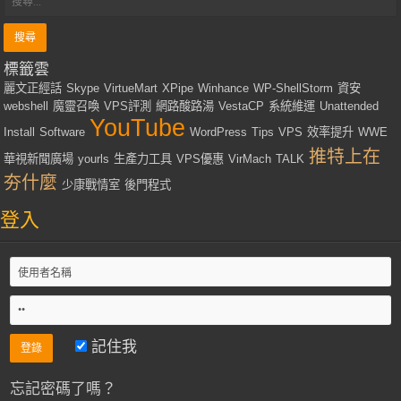
標籤雲
麗文正經話
Skype
VirtueMart
XPipe
Winhance
WP-ShellStorm
資安
webshell
魔靈召喚
VPS評測
網路酸路湯
VestaCP
系統維運
Unattended
YouTube
Install
Software
WordPress
Tips
VPS
效率提升
WWE
推特上在
華視新聞廣場
yourls
生產力工具
VPS優惠
VirMach
TALK
夯什麼
少康戰情室
後門程式
登入
記住我
忘記密碼了嗎？