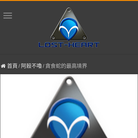
首頁
/
阿殺不嚕
/
貪食蛇的最高境界