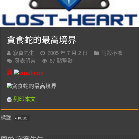
貪食蛇的最高境界
寂寞先生
2005 年 7 月 2 日
阿殺不嚕
發表留言
87 點擊數
屌
列印本文
標籤
KUSO