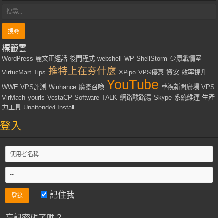
標籤雲
WordPress
麗文正經話
後門程式
webshell
WP-ShellStorm
少康戰情室
推特上在夯什麼
VirtueMart
Tips
XPipe
VPS優惠
資安
效率提升
YouTube
WWE
VPS評測
Winhance
魔靈召喚
華視新聞廣場
VPS
VirMach
yourls
VestaCP
Software
TALK
網路酸路湯
Skype
系統維運
生產
力工具
Unattended Install
登入
記住我
忘記密碼了嗎？