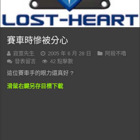
賽車時慘被分心
寂寞先生
2005 年 6 月 28 日
阿殺不嚕
發表留言
42 點擊數
這位賽車手的眼力還真好 ?
滑鼠右鍵另存目標下載