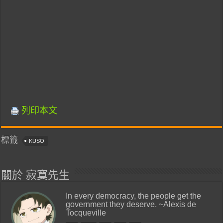
列印本文
標籤
KUSO
關於 寂寞先生
In every democracy, the people get the
government they deserve. ~Alexis de
Tocqueville