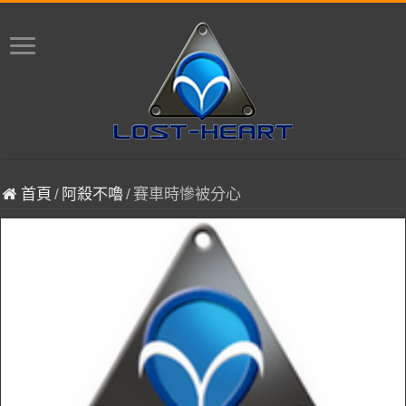
首頁
/
阿殺不嚕
/
賽車時慘被分心