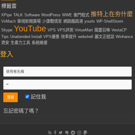
標籤雲
推特上在夯什麼
XPipe
TALK
Software
WordPress
WWE
後門程式
VirMach
華視新聞廣場
少康戰情室
網路酸路湯
yourls
WP-ShellStorm
YouTube
Skype
VPS
VPS評測
VirtueMart
魔靈召喚
VestaCP
Tips
Unattended Install
VPS優惠
效率提升
webshell
麗文正經話
Winhance
資安
生產力工具
系統維運
登入
記住我
忘記密碼了嗎？