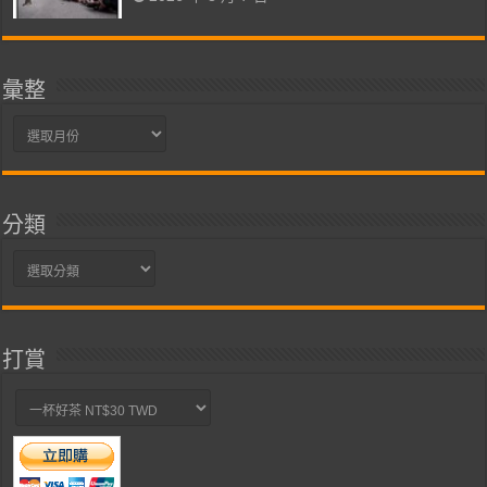
彙整
彙
整
分類
分
類
打賞