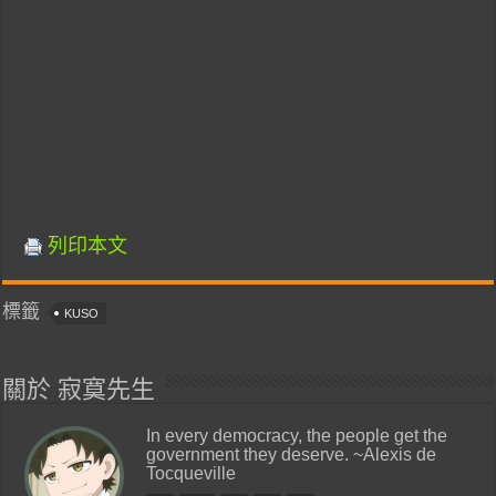
列印本文
標籤
KUSO
關於 寂寞先生
In every democracy, the people get the
government they deserve. ~Alexis de
Tocqueville