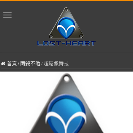
首頁
/
阿殺不嚕
/
超屌傲舞技