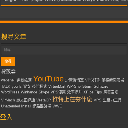
搜尋文章
標籤雲
YouTube
webshell
系統維運
少康戰情室
VPS評測
華視新聞廣場
TALK
yourls
資安
後門程式
VirtueMart
WP-ShellStorm
Software
WordPress
Winhance
Skype
VPS優惠
效率提升
XPipe
Tips
魔靈召喚
推特上在夯什麼
VirMach
麗文正經話
VestaCP
VPS
生產力工具
Unattended Install
網路酸路湯
WWE
登入