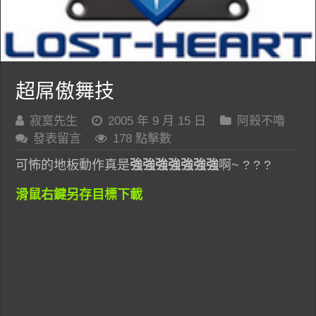
超屌傲舞技
寂寞先生
2005 年 9 月 15 日
阿殺不嚕
發表留言
178 點擊數
可怖的地板動作真是
強強強強強強強
啊~ ? ? ?
滑鼠右鍵另存目標下載