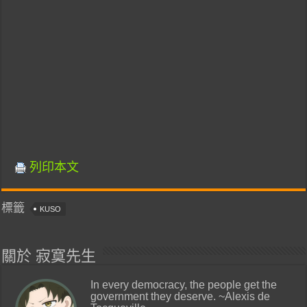
列印本文
標籤
KUSO
關於 寂寞先生
In every democracy, the people get the
government they deserve. ~Alexis de