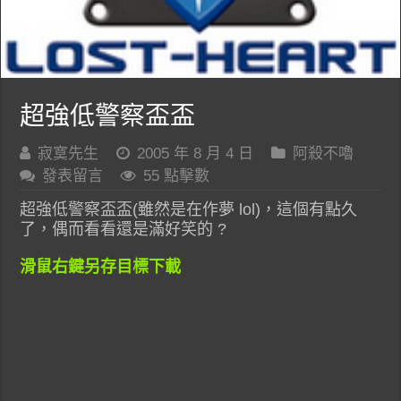
超強低警察盃盃
寂寞先生
2005 年 8 月 4 日
阿殺不嚕
發表留言
55 點擊數
超強低警察盃盃(雖然是在作夢 lol)，這個有點久
了，偶而看看還是滿好笑的 ?
滑鼠右鍵另存目標下載