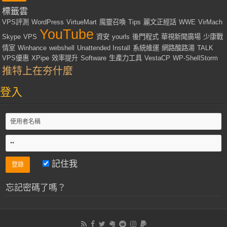
標籤雲
VPS評測
WordPress
VirtueMart
魔靈召喚
Tips
麗文正經話
WWE
VirMach
YouTube
Skype
VPS
資安
yourls
後門程式
華視新聞廣場
少康戰
情室
Winhance
webshell
Unattended Install
系統維運
網路酸路湯
TALK
VPS優惠
XPipe
效率提升
Software
生產力工具
VestaCP
WP-ShellStorm
推特上在夯什麼
登入
記住我
忘記密碼了嗎？