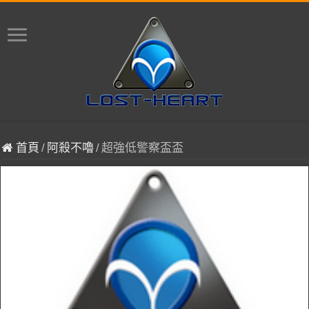
首頁
/
阿殺不嚕
/
超強低警察盃盃