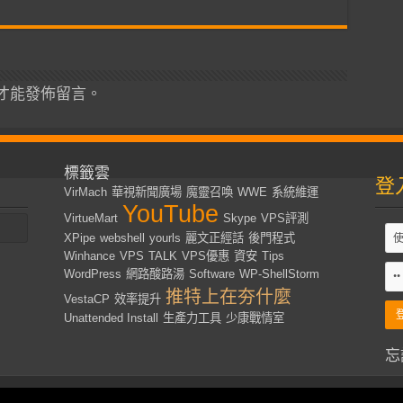
才能發佈留言。
標籤雲
登
VirMach
華視新聞廣場
魔靈召喚
WWE
系統維運
YouTube
VirtueMart
Skype
VPS評測
XPipe
webshell
yourls
麗文正經話
後門程式
Winhance
VPS
TALK
VPS優惠
資安
Tips
WordPress
網路酸路湯
Software
WP-ShellStorm
推特上在夯什麼
VestaCP
效率提升
Unattended Install
生產力工具
少康戰情室
忘