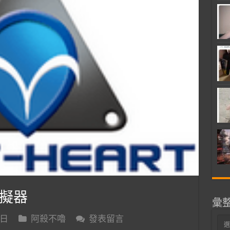
擬器
彙
 日
阿殺不嚕
發表留言
彙