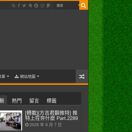
歌單
網站地圖
新
熱門
留言
標籤
[轉載][方吉君翻推特] 推
特上在夯什麼 Part.2289
2026 年 8 月 7 日