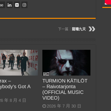
be
下一篇：
龍嘯九天
rax –
TURMION KÄTILÖT
ybody’s Got A
– Raivotarjonta
(OFFICIAL MUSIC
VIDEO)
26 年 8 月 4 日
2026 年 7 月 30 日