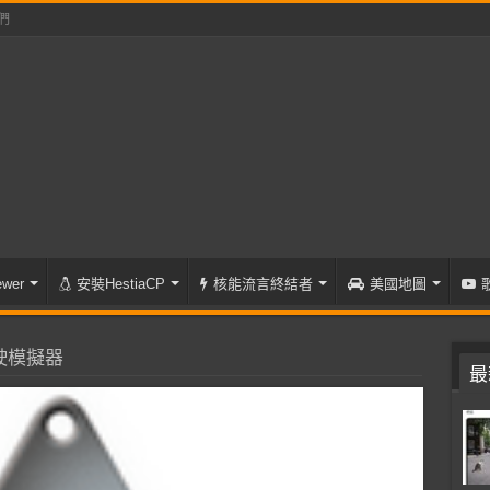
們
wer
安裝HestiaCP
核能流言終結者
美國地圖
駛模擬器
最