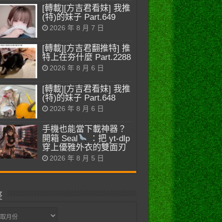
[轉載][方吉君看妹] 我推
(特)的妹子 Part.649
2026 年 8 月 7 日
[轉載][方吉君翻推特] 推
特上在夯什麼 Part.2288
2026 年 8 月 6 日
[轉載][方吉君看妹] 我推
(特)的妹子 Part.648
2026 年 8 月 6 日
手機也能當下載神器？
開箱 Seal
：把 yt-dlp
穿上優雅外衣的雙面刃
2026 年 8 月 5 日
整