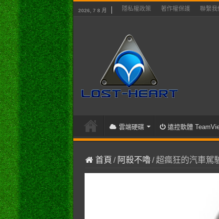
隱私權政策
著作權保護
聯繫我
2026, 7 8 月
雲端硬碟
遠控軟體 TeamVie
首頁
/
阿殺不嚕
/
超瘋狂的汽車駕