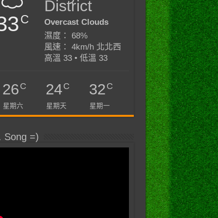
District
33
C
Overcast Clouds
濕度： 68%
風速： 4km/h 北北西
高溫 33 • 低溫 33
C
C
C
26
24
32
星期六
星期天
星期一
. Song =)