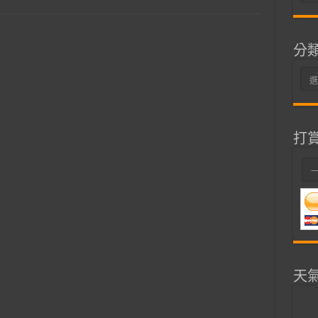
整
分
分
類
打
天