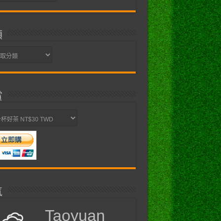
類
賞
氣
Taoyuan