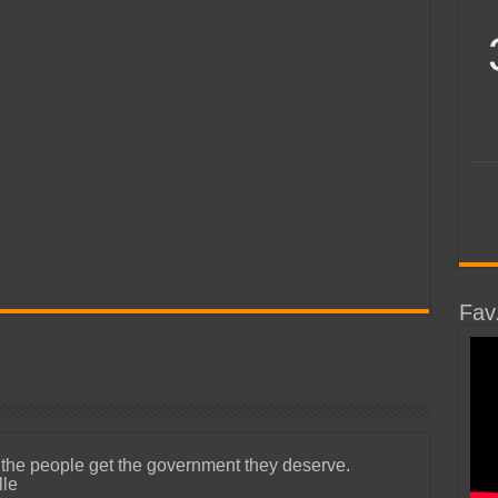
Fav
 the people get the government they deserve.
lle