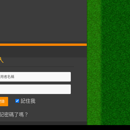
入
記住我
記密碼了嗎？