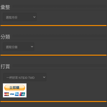
彙整
彙
整
分類
分
類
打賞