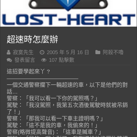
超速時怎麼辦
寂寞先生
2005 年 5 月 16 日
阿殺不嚕
發表留言
107 點擊數
這招要學起來丫 ?
—————————————
一個交通警察攔下一輛超速的車，以下是他們的對
話…
警察：「我可以看一下你的駕照嗎？」
駕駛：「我沒駕照，我第五次酒後駕駛時就被吊銷
了！」
警察：「那我可以看一下車主證明嗎？」
駕駛：「這不是我的車，我偷來的！」
警察(略微提高聲音)：「這車是贓車？」