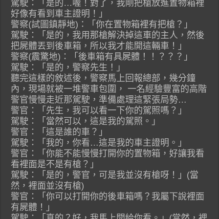
駕駛：「是的…喔！對了，我剛把槍放進置物箱裡
好像有看到車主證明！」
警察(試圖鎮靜地)：「你在置物箱裡有把槍？」
駕駛：「是的，我用那槍解決掉這車的主人，然後
把屍體丟到後車箱，所以我才能開這輛車！」
警察(震驚地)：「後車箱有具屍體！！？？？」
駕駛：「是的，警察先生！」
聽完這樣的敘述後，警察馬上回報總部，幾分鐘
內，現場就被一堆警車包圍， 一名經驗豐富的高階
警官慢慢走近那駕駛，準備處理這緊張局勢…
警官：「先生，我可以看一下你的駕照嗎？」
駕駛：「當然可以，這是我的駕照。」
警官：「這是誰的車？」
駕駛：「我的，你看…這是我的車主證明。」
警官：「你能不能慢慢打開你的置物箱，好讓我看
看裡面是不是有槍？」
駕駛：「是的，警官，可是我並沒有槍呀！」(當
然，裡面並沒有槍)
警官：「你可以打開你的後車箱嗎？我屬下說裡面
有屍體！」
駕駛：「真的？好，我馬上開給你看。」(當然，裡