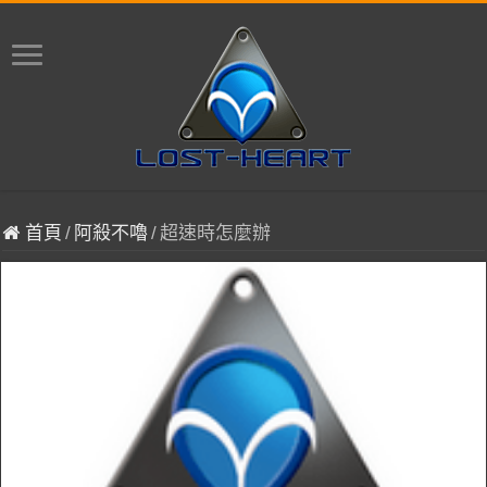
首頁
/
阿殺不嚕
/
超速時怎麼辦