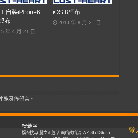
工自製iPhone6
iOS 8桌布
s桌布
2014 年 9 月 21 日
15 年 4 月 21 日
才能發佈留言。
標籤雲
登
檔案搜尋
麗文正經話
網路酸路湯
WP-ShellStorm