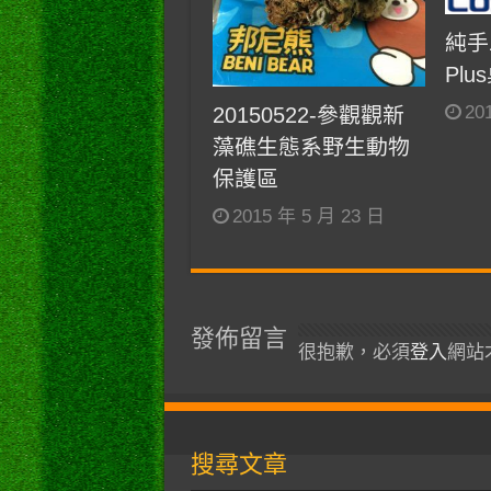
純手
Plu
20
20150522-參觀觀新
藻礁生態系野生動物
保護區
2015 年 5 月 23 日
發佈留言
很抱歉，必須
登入
網站
搜尋文章