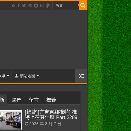
歌單
網站地圖
新
熱門
留言
標籤
[轉載][方吉君翻推特] 推
特上在夯什麼 Part.2289
2026 年 8 月 7 日