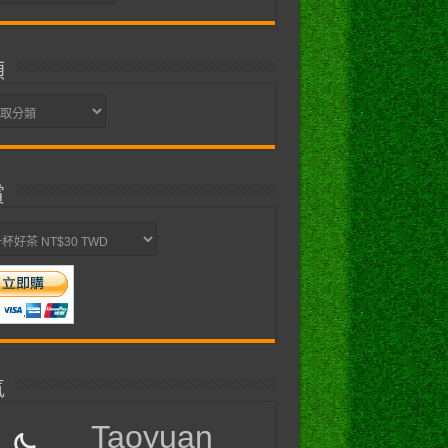
類
賞
氣
Taoyuan