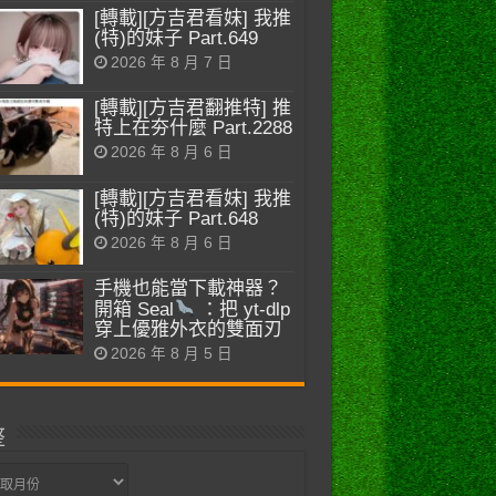
[轉載][方吉君看妹] 我推
(特)的妹子 Part.649
2026 年 8 月 7 日
[轉載][方吉君翻推特] 推
特上在夯什麼 Part.2288
2026 年 8 月 6 日
[轉載][方吉君看妹] 我推
(特)的妹子 Part.648
2026 年 8 月 6 日
手機也能當下載神器？
開箱 Seal
：把 yt-dlp
穿上優雅外衣的雙面刃
2026 年 8 月 5 日
整