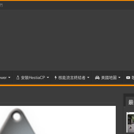
們
wer
安裝HestiaCP
核能流言終結者
美國地圖
最