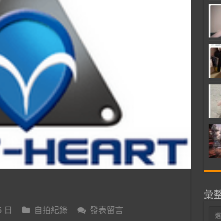
彙
5 日
自拍紀錄
發表留言
彙