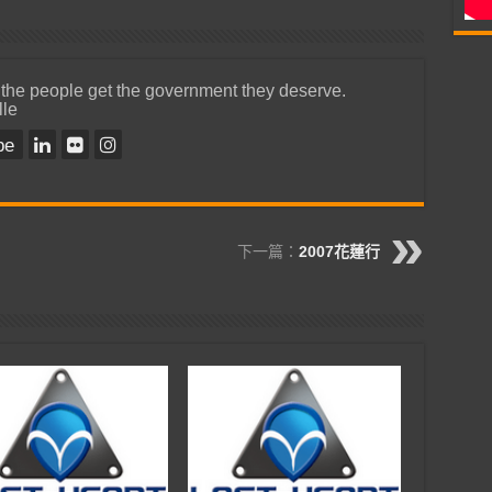
 the people get the government they deserve.
lle
be
下一篇：
2007花蓮行