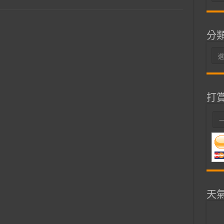
整
分
分
類
打
天