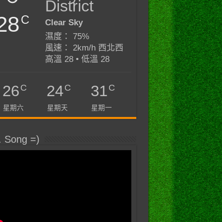
District
28
C
Clear Sky
濕度： 75%
風速： 2km/h 西北西
高溫 28 • 低溫 28
C
C
C
26
24
31
星期六
星期天
星期一
. Song =)