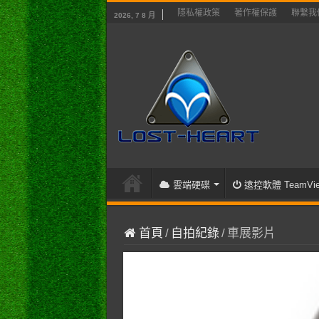
隱私權政策
著作權保護
聯繫我
2026, 7 8 月
雲端硬碟
遠控軟體 TeamVie
首頁
/
自拍紀錄
/
車展影片