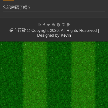
忘記密碼了嗎？
逆向行駛 © Copyright 2026, All Rights Reserved |
Designed by
Kevin