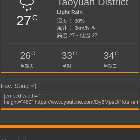
Taoyuan District
Light Rain
27
C
濕度： 80%
風速： 3km/h 西
高溫 27 • 低溫 27
C
C
C
26
33
34
星期天
星期一
星期二
Fav. Song =)
[embed width=""
height="480"]https://www.youtube.com/Dy6MpsDPKts[/em