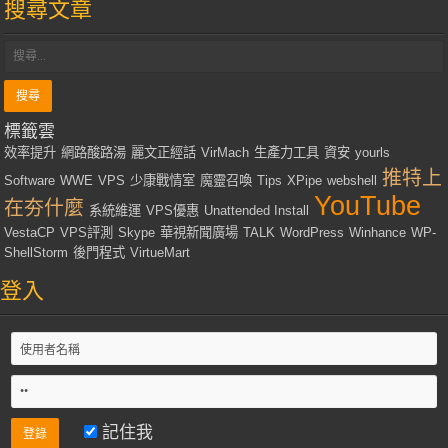
搜尋文章
標籤雲
效率提升
網路酸路湯
麗文正經話
VirMach
生產力工具
資安
yourls
推特上
Software
WWE
VPS
少康戰情室
魔靈召喚
Tips
XPipe
webshell
YouTube
在夯什麼
系統維運
VPS優惠
Unattended Install
VestaCP
VPS評測
Skype
華視新聞廣場
TALK
WordPress
Winhance
WP-
ShellStorm
後門程式
VirtueMart
登入
記住我