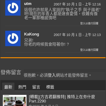
utm
2007 年 10 月 1 日 - 上午 12:16
這個也許就是人家說的”執子之手 與子諧老”
吧!現在的年青人都是速食愛情，很難有像
老一輩那種感情吧
登入以進行回覆
KaKong
2007 年 10 月 1 日 - 上午 12:13
兄弟!
你老的時候我會陪著你! ?
登入以進行回覆
發佈留言
很抱歉，必須
登入
網站才能發佈留言。
最新
熱門
留言
標籤
[轉載][方吉君翻推特] 推特上在夯什麼
Part.2290