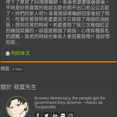
停下了車買了50塊車輪餅，看著老婆婆做著做著，
平時是好奇寶寶的我卻怎麼也問不出口老公公怎麼
了，妳們的家人呢?! 拿著兩袋車輪餅回家後拍了照
片，吃著吃著發現老婆婆這次又做錯了兩個奶油給
我，想到在等的時候，老婆婆問了我三次幾個紅豆
的幾個菜脯的，卻還是做錯了兩個，心裡有種莫名
的感觸，我老的時候也會有人會陪著我嗎?! 我好想
知道…
列印本文
標籤
TALK
關於 寂寞先生
In every democracy, the people get the
government they deserve. ~Alexis de
Tocqueville