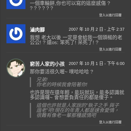
一個車輪餅,你也可以寫的這麼感傷 ?
? ? ? ? ? ?
登入以進行回覆
2007 年 10 月 2 日 - 上午 2:37
滷肉腳
我想 老大以後 一定是會給我一個頭槌的老
公公! ? 還os: 笨死了! 呆死了! ?
登入以進行回覆
2007 年 10 月 1 日 - 下午 6:00
窮苦人家的小孩
那你要活很久喔~ 噗哈哈哈 ?
兄弟!
你老的時候我會陪著你!
也許是現在還年輕，能玩就玩，能多認識就
多認識囉~ 會想要負責任的都是傻子。
這個也許就是人家說的”執子之手 與子
諧老”吧!現在的年青人都是速食愛情，
很難有像老一輩那種感情吧
登入以進行回覆