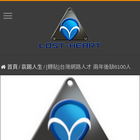
首頁
/
哀踢人生
/
[轉貼]台灣網路人才 兩年後缺6100人