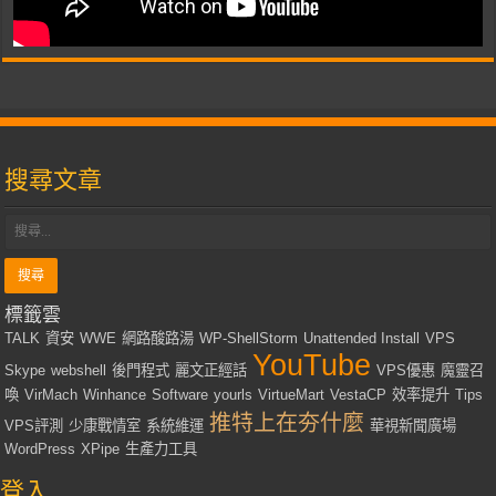
搜尋文章
標籤雲
TALK
資安
WWE
網路酸路湯
WP-ShellStorm
Unattended Install
VPS
YouTube
Skype
webshell
後門程式
麗文正經話
VPS優惠
魔靈召
喚
VirMach
Winhance
Software
yourls
VirtueMart
VestaCP
效率提升
Tips
推特上在夯什麼
VPS評測
少康戰情室
系統維運
華視新聞廣場
WordPress
XPipe
生產力工具
登入