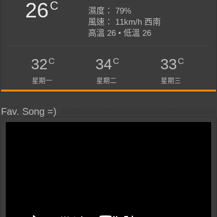
26
C
濕度： 79%
風速： 11km/h 西南
高溫 26 • 低溫 26
C
C
C
32
34
33
星期一
星期二
星期三
Fav. Song =)