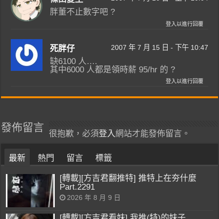
胖董不止數字吧 ?
登入以進行回覆
2007 年 7 月 15 日 - 下午 10:47
死胖仔
缺6100 人….
其中6000 人都是領時薪 95/hr 的 ?
登入以進行回覆
發佈留言
很抱歉，必須
登入
網站才能發佈留言。
最新
熱門
留言
標籤
[轉載][方吉君翻推特] 推特上在夯什麼
Part.2291
2026 年 8 月 9 日
[轉載][方吉君看妹] 我推(特)的妹子