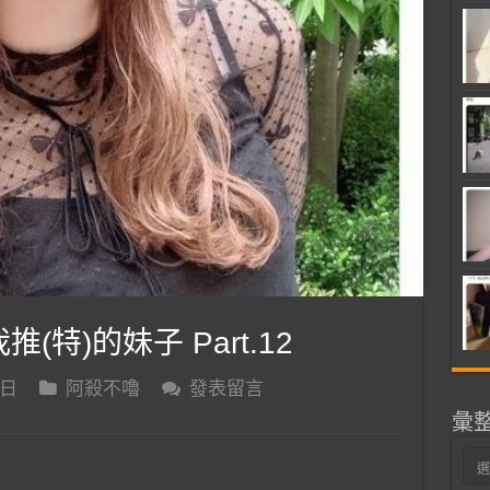
推(特)的妹子 Part.12
 日
阿殺不嚕
發表留言
彙
彙
整