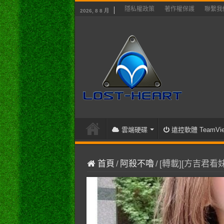
隱私權政策
著作權保護
聯繫我
2026, 8 8 月
雲端硬碟
遠控軟體 TeamVie
首頁
/
阿殺不嚕
/
[轉載][方吉君看妹]