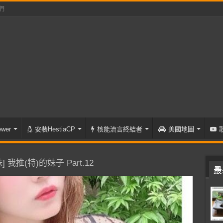
們
wer
安裝HestiaCP
核能流言終結者
美國地圖
 我推(特)的妹子 Part.12
最