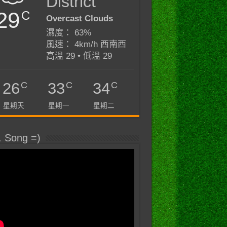
District
29
C
Overcast Clouds
濕度： 63%
風速： 4km/h 西南西
高溫 29 • 低溫 29
C
C
C
26
33
34
星期天
星期一
星期二
. Song =)