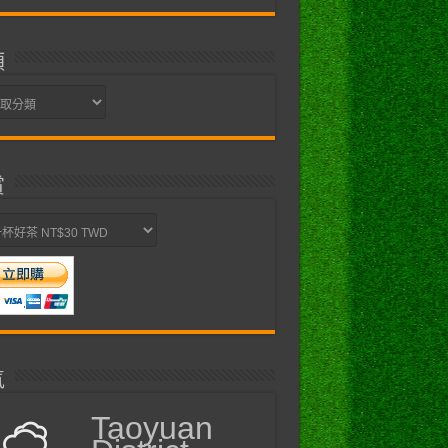
類
賞
氣
Taoyuan