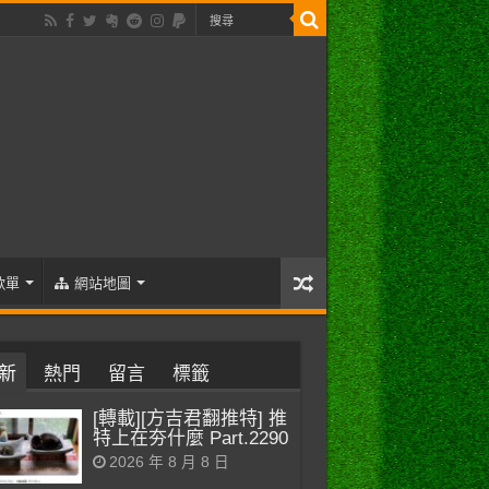
歌單
網站地圖
新
熱門
留言
標籤
[轉載][方吉君翻推特] 推
特上在夯什麼 Part.2290
2026 年 8 月 8 日