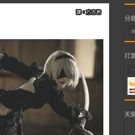
分
分
類
打
天