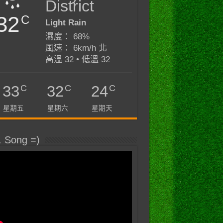
District
32
C
Light Rain
濕度： 68%
風速： 6km/h 北
高溫 32 • 低溫 32
C
C
C
33
32
24
星期五
星期六
星期天
. Song =)