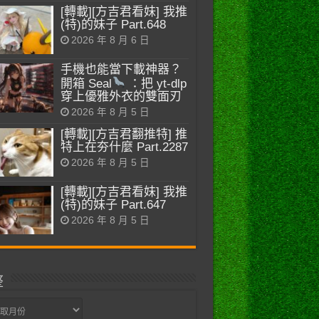
[轉載][方吉君看妹] 我推
(特)的妹子 Part.648
2026 年 8 月 6 日
手機也能當下載神器？
開箱 Seal
：把 yt-dlp
穿上優雅外衣的雙面刃
2026 年 8 月 5 日
[轉載][方吉君翻推特] 推
特上在夯什麼 Part.2287
2026 年 8 月 5 日
[轉載][方吉君看妹] 我推
(特)的妹子 Part.647
2026 年 8 月 5 日
整