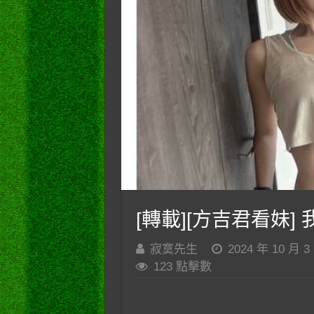
[轉載][方吉君看妹] 我
寂寞先生
2024 年 10 月 3
123 點擊數