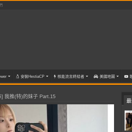
們
wer
安裝HestiaCP
核能流言終結者
美國地圖
 我推(特)的妹子 Part.15
最