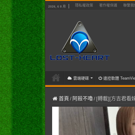
隱私權政策
著作權保護
聯繫我
2026, 6 8 月
雲端硬碟
遠控軟體 TeamVie
首頁
/
阿殺不嚕
/
[轉載][方吉君看妹]