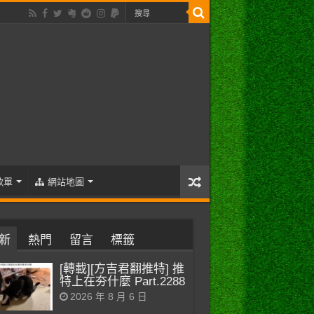
歌單
網站地圖
新
熱門
留言
標籤
[轉載][方吉君翻推特] 推
特上在夯什麼 Part.2288
2026 年 8 月 6 日