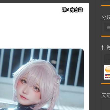
整
分
分
類
打
天