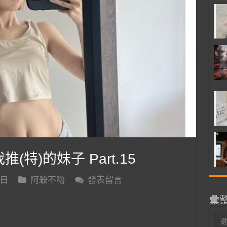
推(特)的妹子 Part.15
 日
阿殺不嚕
發表留言
彙
彙