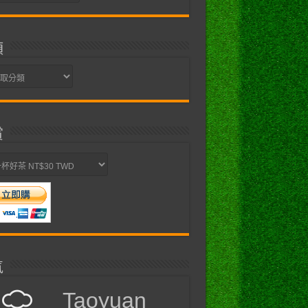
類
賞
氣
Taoyuan