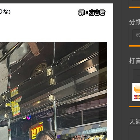
整
分
分
類
打
天