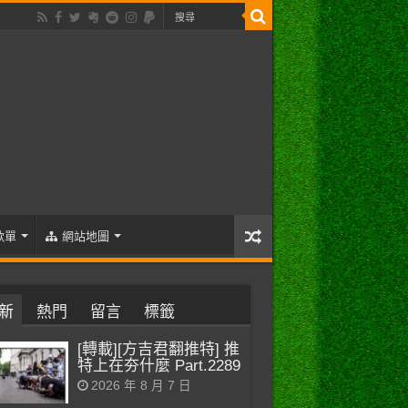
歌單
網站地圖
新
熱門
留言
標籤
[轉載][方吉君翻推特] 推
特上在夯什麼 Part.2289
2026 年 8 月 7 日