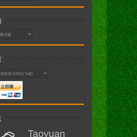
類
賞
氣
Taoyuan