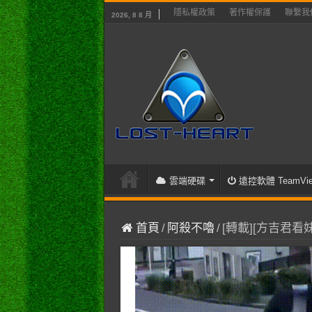
隱私權政策
著作權保護
聯繫我
2026, 8 8 月
雲端硬碟
遠控軟體 TeamVie
首頁
/
阿殺不嚕
/
[轉載][方吉君看妹]