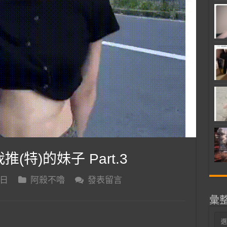
推(特)的妹子 Part.3
 日
阿殺不嚕
發表留言
彙
彙