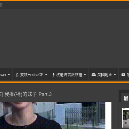
們
wer
安裝HestiaCP
核能流言終結者
美國地圖
 我推(特)的妹子 Part.3
最