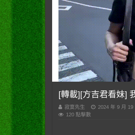
[轉載][方吉君看妹] 我
寂寞先生
2024 年 9 月 19
120 點擊數