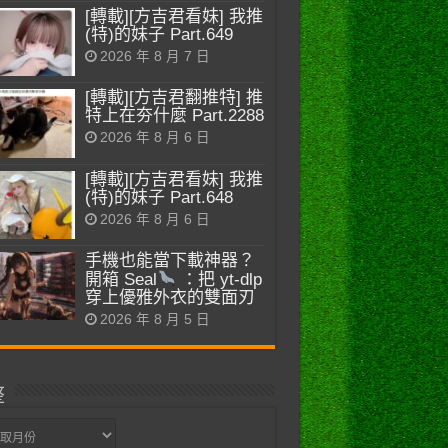
[轉載][方吉君看妹] 我推
(特)的妹子 Part.649
2026 年 8 月 7 日
[轉載][方吉君翻推特] 推
特上在夯什麼 Part.2288
2026 年 8 月 6 日
[轉載][方吉君看妹] 我推
(特)的妹子 Part.648
2026 年 8 月 6 日
手機也能當下載神器？
開箱 Seal
：把 yt-dlp
穿上優雅外衣的雙面刃
2026 年 8 月 5 日
整