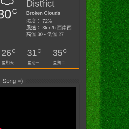
District
30
C
Broken Clouds
濕度： 72%
風速： 3km/h 西南西
高溫 30 • 低溫 27
C
C
C
26
31
35
星期天
星期一
星期二
. Song =)