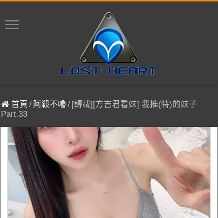
首頁
/
阿殺不嚕
/
[轉載][方吉君看妹] 我推(特)的妹子
Part.33