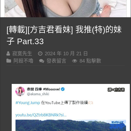
[轉載][方吉君看妹] 我推(特)的妹
子 Part.33
寂寞先生
2024 年 10 月 21 日
阿殺不嚕
發表留言
84 點擊數