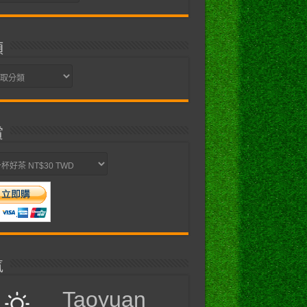
類
賞
氣
Taoyuan