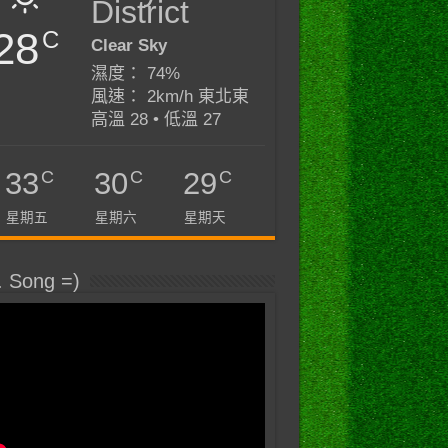
District
28
C
Clear Sky
濕度： 74%
風速： 2km/h 東北東
高溫 28 • 低溫 27
C
C
C
33
30
29
星期五
星期六
星期天
. Song =)