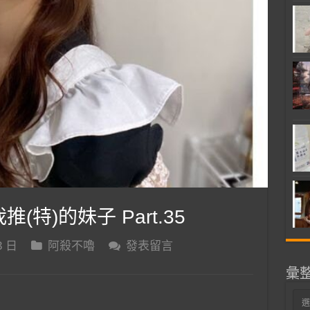
推(特)的妹子 Part.35
3 日
阿殺不嚕
發表留言
彙
彙