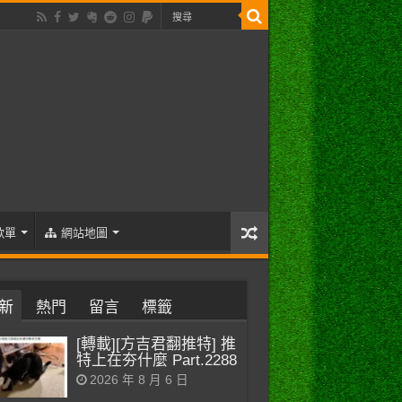
歌單
網站地圖
新
熱門
留言
標籤
[轉載][方吉君翻推特] 推
特上在夯什麼 Part.2288
2026 年 8 月 6 日