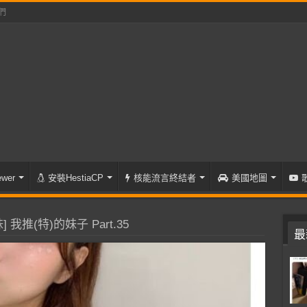
們
wer
安裝HestiaCP
核能流言終結者
美國地圖
 我推(特)的妹子 Part.35
最