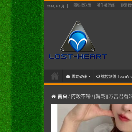
隱私權政策
著作權保護
聯繫我
2026, 6 8 月
雲端硬碟
遠控軟體 TeamVie
首頁
/
阿殺不嚕
/
[轉載][方吉君看妹]