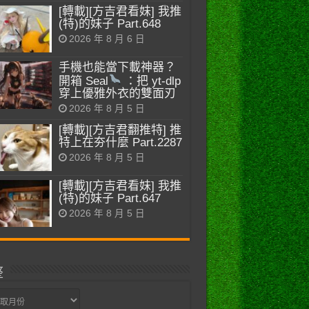
[轉載][方吉君看妹] 我推
(特)的妹子 Part.648
2026 年 8 月 6 日
手機也能當下載神器？
開箱 Seal
：把 yt-dlp
穿上優雅外衣的雙面刃
2026 年 8 月 5 日
[轉載][方吉君翻推特] 推
特上在夯什麼 Part.2287
2026 年 8 月 5 日
[轉載][方吉君看妹] 我推
(特)的妹子 Part.647
2026 年 8 月 5 日
整