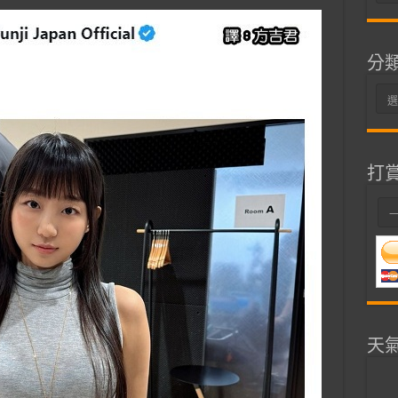
整
分
分
類
打
天