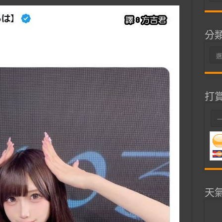
整
分
分
類
打
天