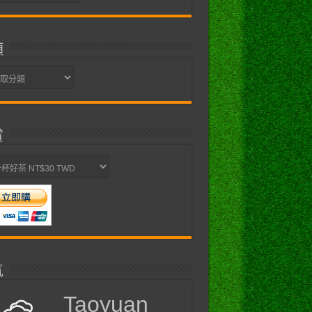
類
賞
氣
Taoyuan