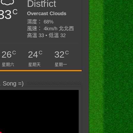
District
33
C
Overcast Clouds
濕度： 68%
風速： 4km/h 北北西
高溫 33 • 低溫 32
C
C
C
26
24
32
星期六
星期天
星期一
. Song =)