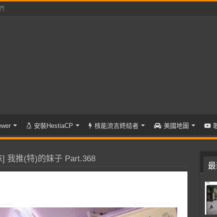
們
wer
安裝HestiaCP
核能流言終結者
美國地圖
 我推(特)的妹子 Part.368
最