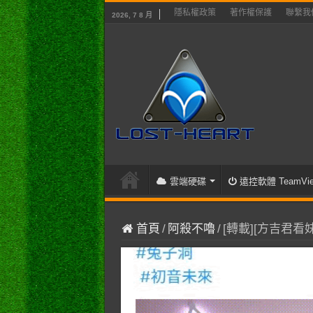
隱私權政策
著作權保護
聯繫我
2026, 7 8 月
雲端硬碟
遠控軟體 TeamVie
首頁
/
阿殺不嚕
/
[轉載][方吉君看妹]