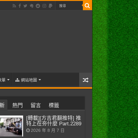
歌單
網站地圖
新
熱門
留言
標籤
[轉載][方吉君翻推特] 推
特上在夯什麼 Part.2289
2026 年 8 月 7 日