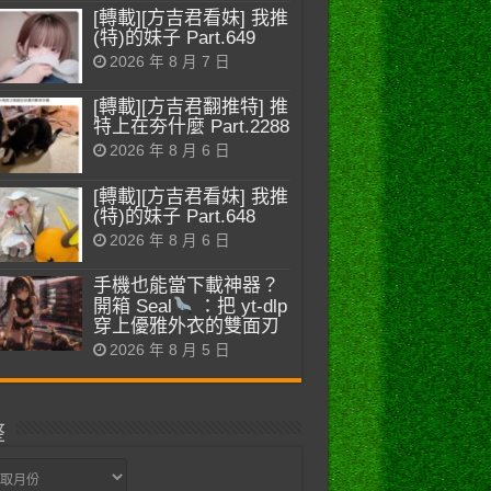
[轉載][方吉君看妹] 我推
(特)的妹子 Part.649
2026 年 8 月 7 日
[轉載][方吉君翻推特] 推
特上在夯什麼 Part.2288
2026 年 8 月 6 日
[轉載][方吉君看妹] 我推
(特)的妹子 Part.648
2026 年 8 月 6 日
手機也能當下載神器？
開箱 Seal
：把 yt-dlp
穿上優雅外衣的雙面刃
2026 年 8 月 5 日
整