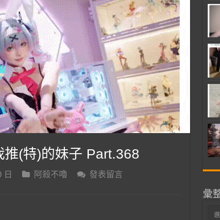
推(特)的妹子 Part.368
0 日
阿殺不嚕
發表留言
彙
彙