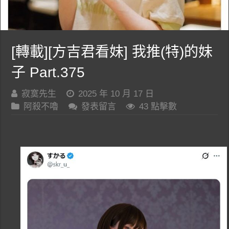
[轉載][方吉君看妹] 我推(特)的妹
子 Part.375
寂寞先生
2025 年 10 月 17 日
阿殺不嚕
發表留言
43 點擊數