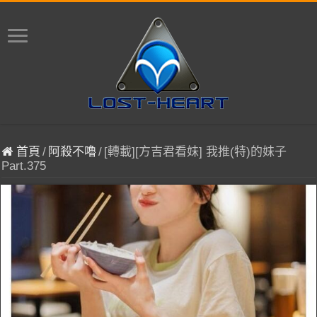
首頁
/
阿殺不嚕
/
[轉載][方吉君看妹] 我推(特)的妹子
Part.375