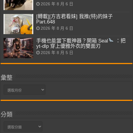
2026 年 8 月 6 日
[轉載][方吉君看妹] 我推(特)的妹子
Part.648
2026 年 8 月 6 日
手機也能當下載神器？開箱 Seal
：把
yt-dlp 穿上優雅外衣的雙面刃
2026 年 8 月 5 日
彙整
彙
整
分類
分
類