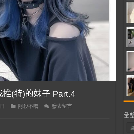
推(特)的妹子 Part.4
 日
阿殺不嚕
發表留言
彙
彙
整