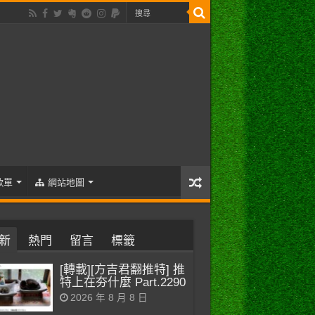
歌單
網站地圖
新
熱門
留言
標籤
[轉載][方吉君翻推特] 推
特上在夯什麼 Part.2290
2026 年 8 月 8 日