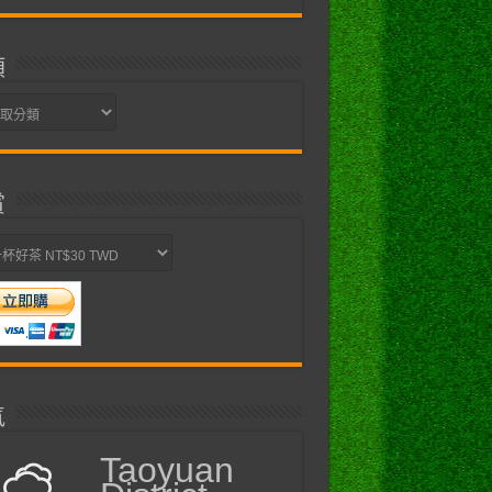
類
賞
氣
Taoyuan