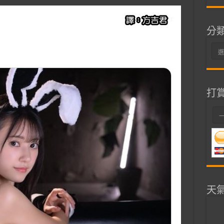
分
分
類
打
天