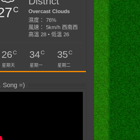
District
27
C
Overcast Clouds
濕度： 76%
風速： 5km/h 西南西
高溫 28 • 低溫 26
C
C
C
26
34
35
星期天
星期一
星期二
. Song =)