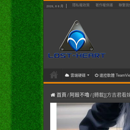
隱私權政策
著作權保護
聯繫我
2026, 8 8 月
雲端硬碟
遠控軟體 TeamVie
首頁
/
阿殺不嚕
/
[轉載][方吉君看妹]