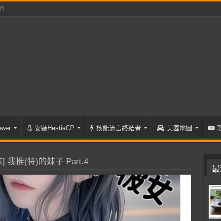
們
wer
安裝HestiaCP
核能流言終結者
美國地圖
 我推(特)的妹子 Part.4
最