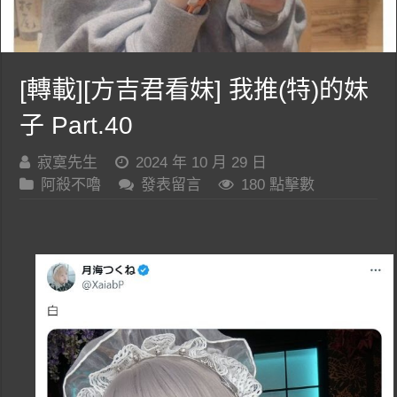
[轉載][方吉君看妹] 我推(特)的妹
子 Part.40
寂寞先生
2024 年 10 月 29 日
阿殺不嚕
發表留言
180 點擊數