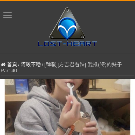
首頁
/
阿殺不嚕
/
[轉載][方吉君看妹] 我推(特)的妹子
Part.40