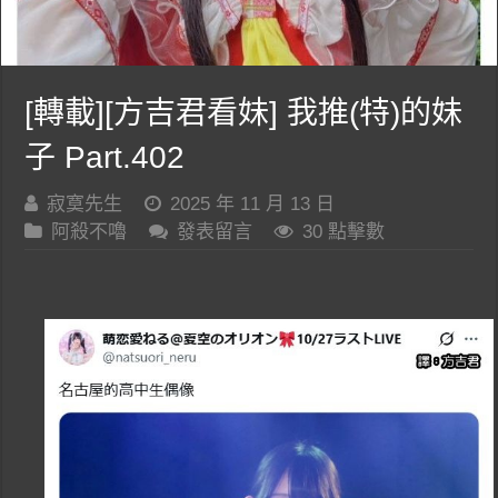
[轉載][方吉君看妹] 我推(特)的妹
子 Part.402
寂寞先生
2025 年 11 月 13 日
阿殺不嚕
發表留言
30 點擊數