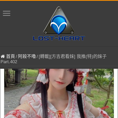
首頁
/
阿殺不嚕
/
[轉載][方吉君看妹] 我推(特)的妹子
Part.402