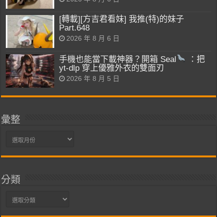
[轉載][方吉君看妹] 我推(特)的妹子
Part.648
2026 年 8 月 6 日
手機也能當下載神器？開箱 Seal
：把
yt-dlp 穿上優雅外衣的雙面刃
2026 年 8 月 5 日
彙整
彙
整
分類
分
類