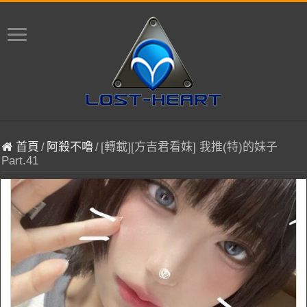
首頁
/
阿殺不嚕
/
[轉載][方吉君看妹] 我推(特)的妹子
Part.41