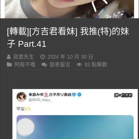
[轉載][方吉君看妹] 我推(特)的妹
子 Part.41
寂寞先生
2024 年 10 月 30 日
阿殺不嚕
發表留言
93 點擊數