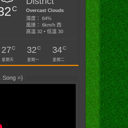
District
32
C
Overcast Clouds
濕度： 64%
風速： 6km/h 西
高溫 32 • 低溫 30
C
C
C
27
32
34
星期天
星期一
星期二
. Song =)