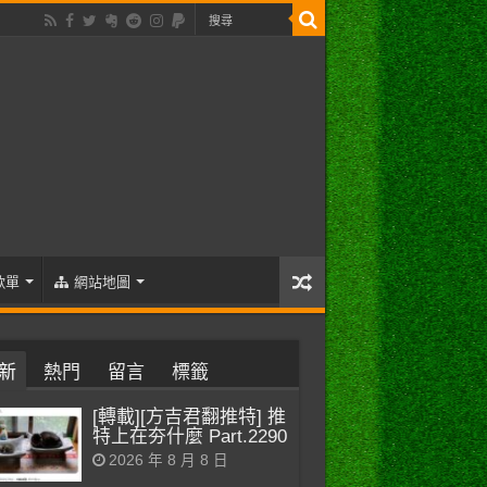
歌單
網站地圖
新
熱門
留言
標籤
[轉載][方吉君翻推特] 推
特上在夯什麼 Part.2290
2026 年 8 月 8 日