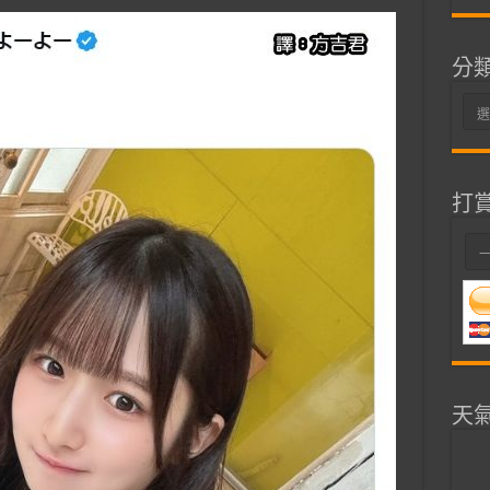
分
分
類
打
天