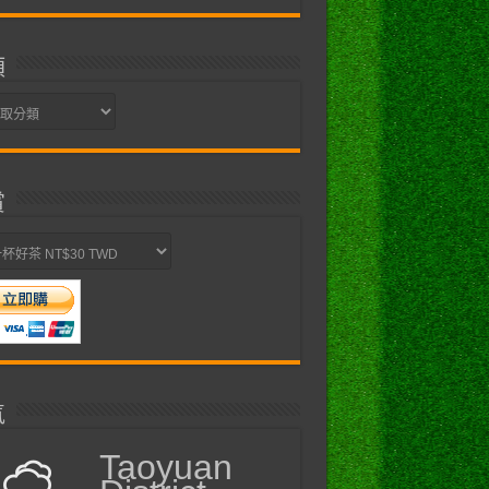
類
賞
氣
Taoyuan