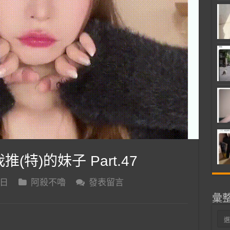
推(特)的妹子 Part.47
 日
阿殺不嚕
發表留言
彙
彙
整