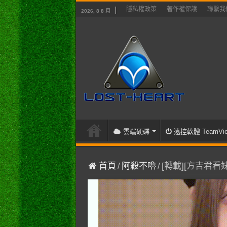
隱私權政策
著作權保護
聯繫我
2026, 8 8 月
雲端硬碟
遠控軟體 TeamVie
首頁
/
阿殺不嚕
/
[轉載][方吉君看妹]