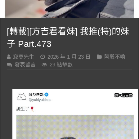
[轉載][方吉君看妹] 我推(特)的妹
子 Part.473
寂寞先生
2026 年 1 月 23 日
阿殺不嚕
發表留言
29 點擊數