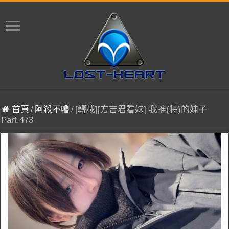
首頁
/
阿殺不嚕
/
[轉載][方吉君看妹] 我推(特)的妹子
Part.473