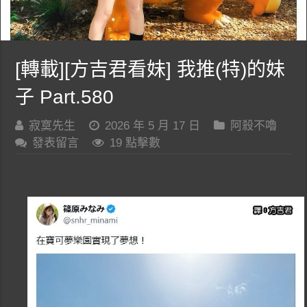
[轉載][方吉君看妹] 我推(特)的妹
子 Part.580
寂寞先生
2026 年 5 月 17 日
阿殺不嚕
發表留言
19 點擊數