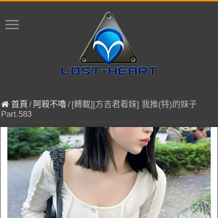
首頁
/
阿殺不嚕
/
[轉載][方吉君看妹] 我推(特)的妹子
Part.583