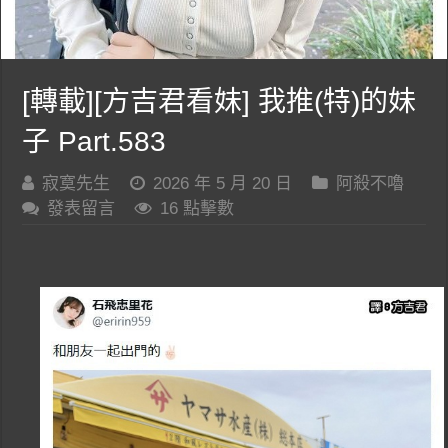
[轉載][方吉君看妹] 我推(特)的妹
子 Part.583
寂寞先生
2026 年 5 月 20 日
阿殺不嚕
發表留言
16 點擊數