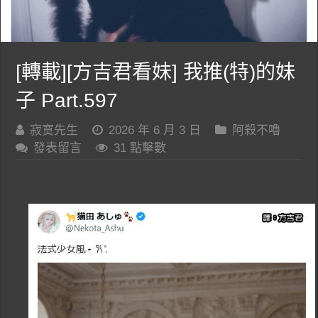
[轉載][方吉君看妹] 我推(特)的妹
子 Part.597
寂寞先生
2026 年 6 月 3 日
阿殺不嚕
發表留言
31 點擊數