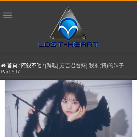
首頁
/
阿殺不嚕
/
[轉載][方吉君看妹] 我推(特)的妹子
Part.597