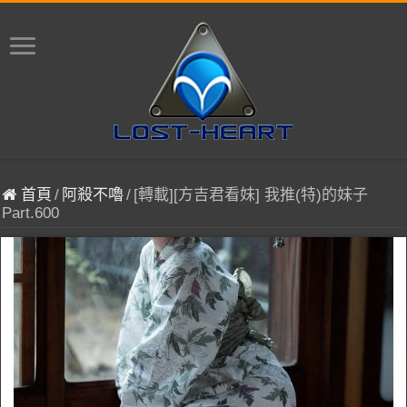
首頁
/
阿殺不嚕
/
[轉載][方吉君看妹] 我推(特)的妹子
Part.600