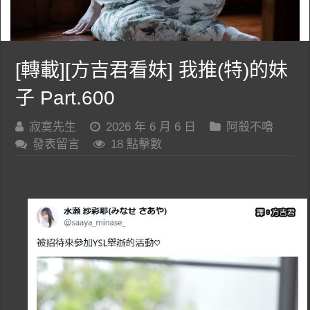
[轉載][方吉君看妹] 我推(特)的妹
子 Part.600
寂寞先生
2026 年 6 月 6 日
阿殺不嚕
發表留言
18 點擊數