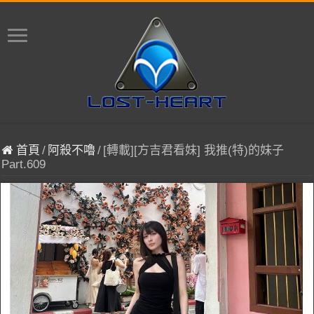
首頁
/
阿殺不嚕
/
[轉載][方吉君看妹] 我推(特)的妹子
Part.609