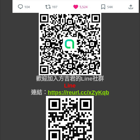
歡迎加入
方吉君的Line社群
Line
連結：
https://reurl.cc/xZyKqb