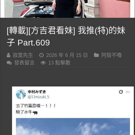
[轉載][方吉君看妹] 我推(特)的妹
子 Part.609
寂寞先生
2026 年 6 月 15 日
阿殺不嚕
發表留言
13 點擊數