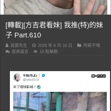
[轉載][方吉君看妹] 我推(特)的妹
子 Part.610
寂寞先生
2026 年 6 月 16 日
阿殺不嚕
發表留言
19 點擊數