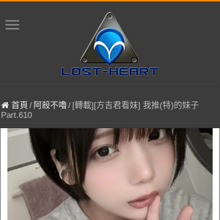
首頁
/
阿殺不嚕
/
[轉載][方吉君看妹] 我推(特)的妹子
Part.610