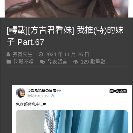
[轉載][方吉君看妹] 我推(特)的妹
子 Part.67
寂寞先生
2024 年 11 月 26 日
阿殺不嚕
發表留言
129 點擊數