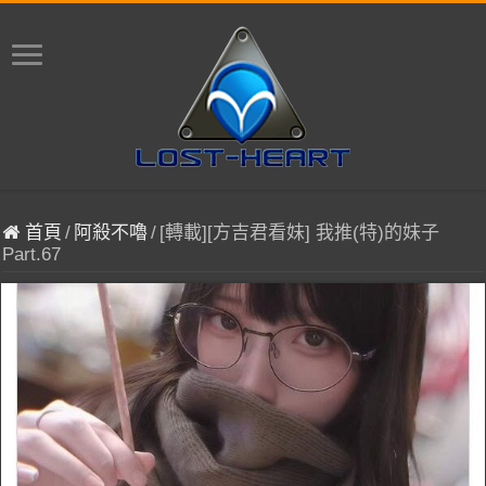
首頁
/
阿殺不嚕
/
[轉載][方吉君看妹] 我推(特)的妹子
Part.67