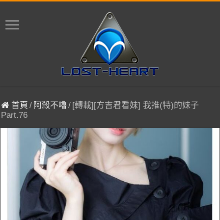
首頁
/
阿殺不嚕
/
[轉載][方吉君看妹] 我推(特)的妹子
Part.76