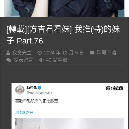
[轉載][方吉君看妹] 我推(特)的妹
子 Part.76
寂寞先生
2024 年 12 月 5 日
阿殺不嚕
發表留言
40 點擊數