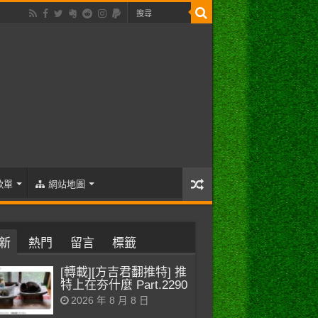
歌單
網站地圖
新
熱門
留言
標籤
[轉載][方吉君翻推特] 推
特上在夯什麼 Part.2290
2026 年 8 月 8 日