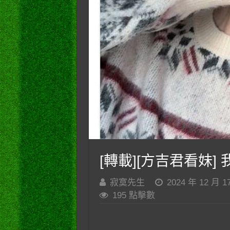
[轉載][方吉君看妹] 我
寂寞先生
2024 年 12 月 1
195 點擊數