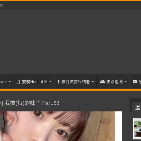
們
wer
安裝HestiaCP
核能流言終結者
美國地圖
 我推(特)的妹子 Part.88
最