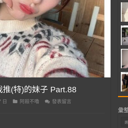
推(特)的妹子 Part.88
7 日
阿殺不嚕
發表留言
彙
彙
整