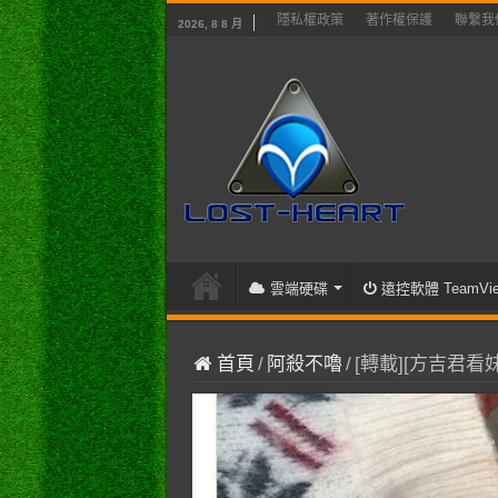
隱私權政策
著作權保護
聯繫我
2026, 8 8 月
雲端硬碟
遠控軟體 TeamVie
首頁
/
阿殺不嚕
/
[轉載][方吉君看妹]