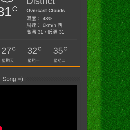
District
31
C
Overcast Clouds
濕度： 48%
風速： 6km/h 西
高溫 31 • 低溫 31
C
C
C
27
32
35
星期天
星期一
星期二
. Song =)