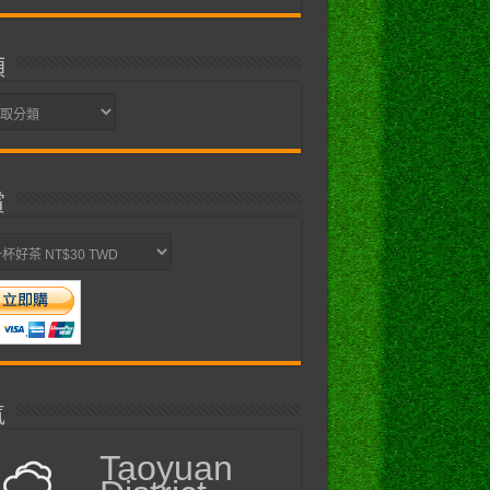
類
賞
氣
Taoyuan