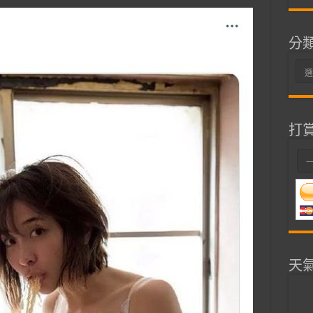
分
分
類
打
天