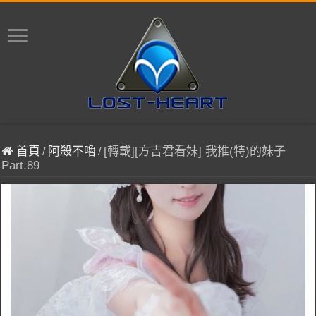
首頁
/
阿殺不嚕
/
[轉載][方吉君看妹] 我推(特)的妹子
Part.89