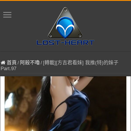
首頁
/
阿殺不嚕
/
[轉載][方吉君看妹] 我推(特)的妹子
Part.97