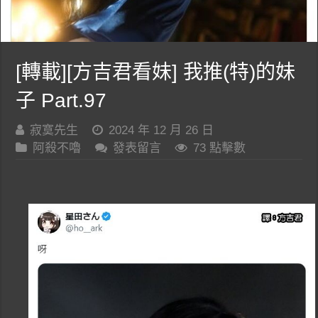
[轉載][方吉君看妹] 我推(特)的妹
子 Part.97
寂寞先生
2024 年 12 月 26 日
阿殺不嚕
發表留言
73 點擊數