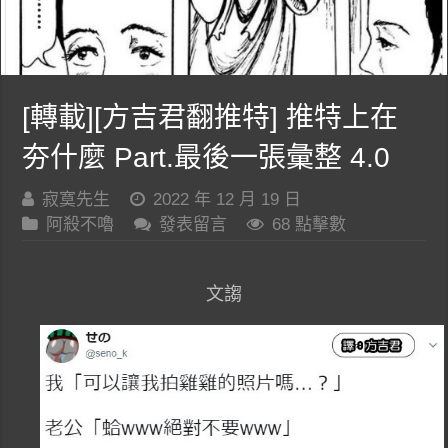
[轉載][方吉君翻推特] 推特上在
夯什麼 Part.最後一張彙整 4.0
寂寞先生
2022 年 12 月 19 日
阿殺不嚕
發表留言
68 點擊數
文謅