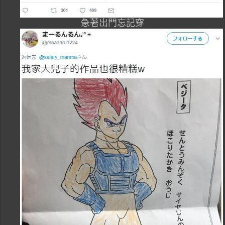
急著出門忘記穿