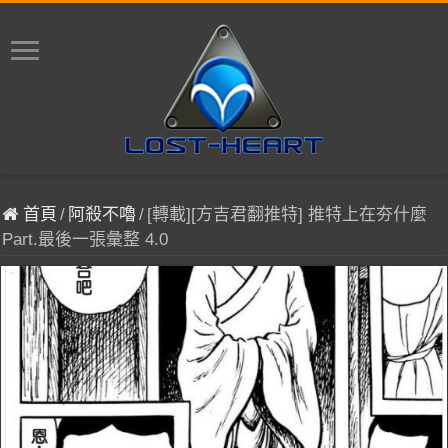
首頁
/
阿殺不嚕
/
[轉載][方吉君翻推特] 推特上在夯什麼
Part.最後一張彙整 4.0