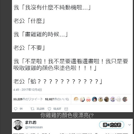
你雞雞的顏色很漂亮(?