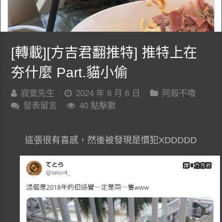
[轉載][方吉君翻推特] 推特上在
夯什麼 Part.貓小偷
寂寞先生
2024 年 8 月 6 日
阿殺不嚕
發表留言
40 點擊數
這張很有喜感，然後被發現是慣犯XDDDDD