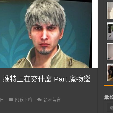
 推特上在夯什麼 Part.魔物獵
彙
 日
阿殺不嚕
發表留言
彙
整