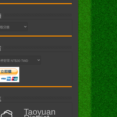
類
賞
氣
Taoyuan