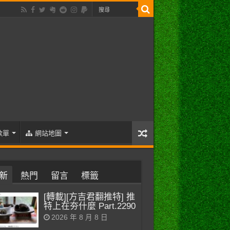
歌單
網站地圖
新
熱門
留言
標籤
[轉載][方吉君翻推特] 推
特上在夯什麼 Part.2290
2026 年 8 月 8 日