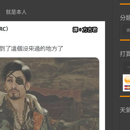
就是本人
分
分
類
打
天