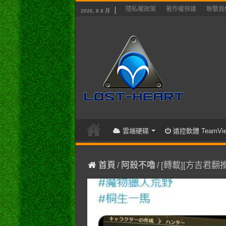
隱私權政策
著作權保護
聯繫我
2026, 8 8 月
雲端硬碟
遠控軟體 TeamVie
首頁
/
阿殺不嚕
/
[轉載][方吉君翻推