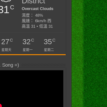
District
31
C
Overcast Clouds
濕度： 48%
風速： 6km/h 西
高溫 31 • 低溫 31
C
C
C
27
32
35
星期天
星期一
星期二
. Song =)