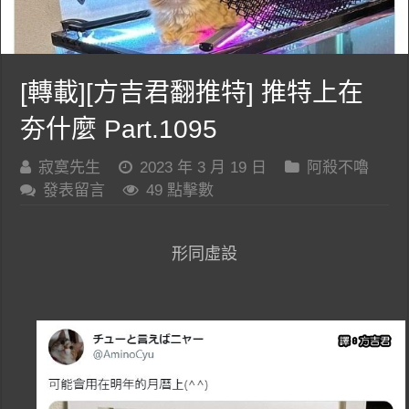
[轉載][方吉君翻推特] 推特上在
夯什麼 Part.1095
寂寞先生
2023 年 3 月 19 日
阿殺不嚕
發表留言
49 點擊數
形同虛設