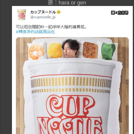
原：hara or gen