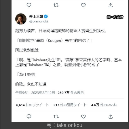
高：taka or kou