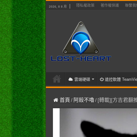
隱私權政策
著作權保護
聯繫我
2026, 8 8 月
雲端硬碟
遠控軟體 TeamVie
首頁
/
阿殺不嚕
/
[轉載][方吉君翻推