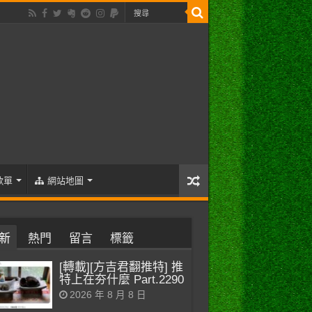
歌單
網站地圖
新
熱門
留言
標籤
[轉載][方吉君翻推特] 推
特上在夯什麼 Part.2290
2026 年 8 月 8 日