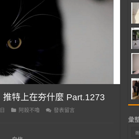
 推特上在夯什麼 Part.1273
 日
阿殺不嚕
發表留言
彙
彙
整