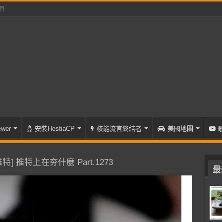
們
wer
安裝HestiaCP
核能流言終結者
美國地圖
特] 推特上在夯什麼 Part.1273
最