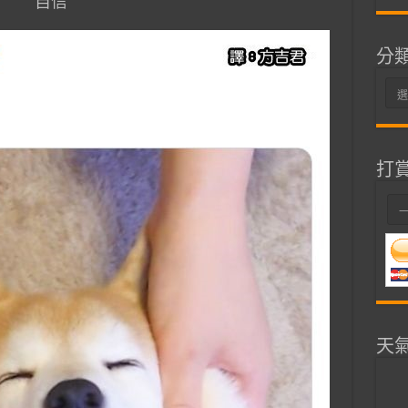
自信
分
分
類
打
天