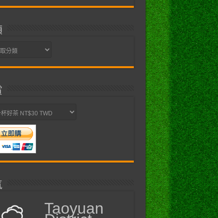
類
賞
氣
Taoyuan