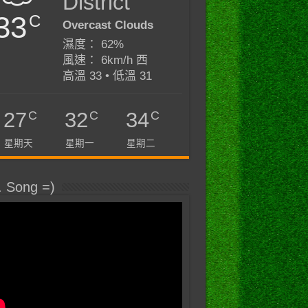
District
33
C
Overcast Clouds
濕度： 62%
風速： 6km/h 西
高溫 33 • 低溫 31
C
C
C
27
32
34
星期天
星期一
星期二
. Song =)