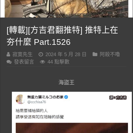
[轉載][方吉君翻推特] 推特上在
夯什麼 Part.1526
寂寞先生
2024 年 5 月 28 日
阿殺不嚕
發表留言
44 點擊數
海盜王