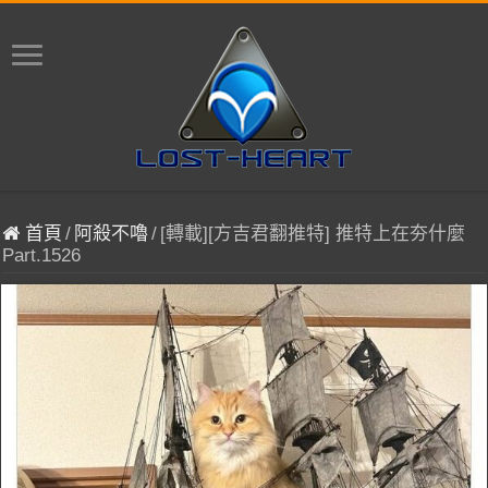
首頁
/
阿殺不嚕
/
[轉載][方吉君翻推特] 推特上在夯什麼
Part.1526