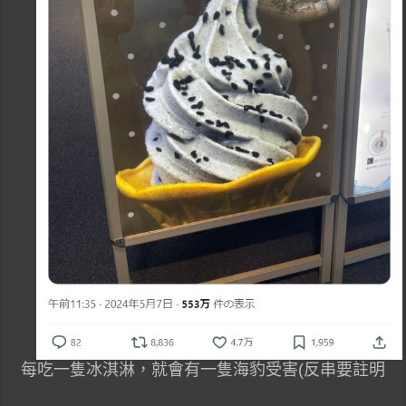
每吃一隻冰淇淋，就會有一隻海豹受害(反串要註明