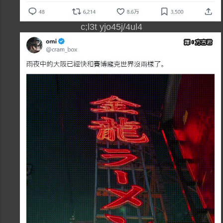
c;l3t yjo45j/4ul4