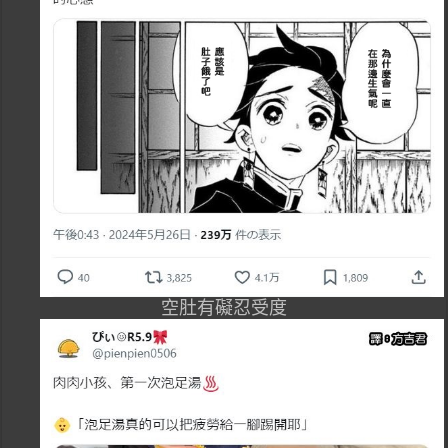
空肚有礙忍受度