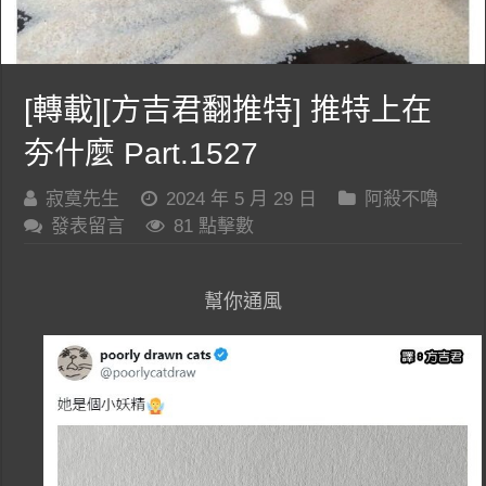
[轉載][方吉君翻推特] 推特上在
夯什麼 Part.1527
寂寞先生
2024 年 5 月 29 日
阿殺不嚕
發表留言
81 點擊數
幫你通風