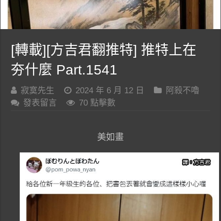
[轉載][方吉君翻推特] 推特上在
夯什麼 Part.1541
寂寞先生
2024 年 6 月 12 日
阿殺不嚕
發表留言
70 點擊數
美如畫