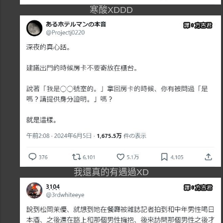
寒酸XDDD
我還真的有遇過XD