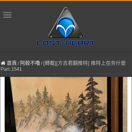
首頁
/
阿殺不嚕
/
[轉載][方吉君翻推特] 推特上在夯什麼
Part.1541