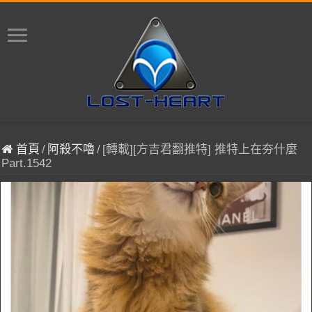
首頁
/
阿殺不嚕
/
[轉載][方吉君翻推特] 推特上在夯什麼
Part.1542