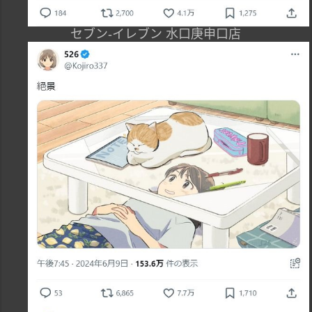
セブン-イレブン 水口庚申口店