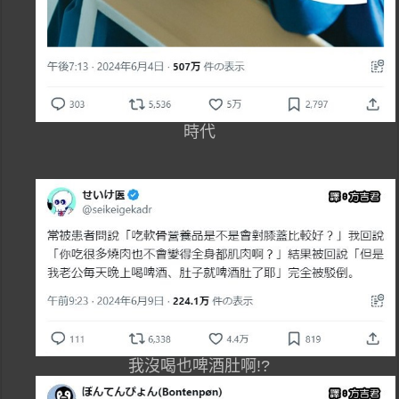
時代
我沒喝也啤酒肚啊!?