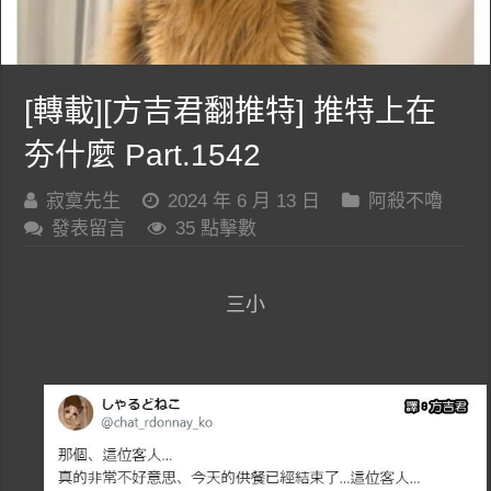
[轉載][方吉君翻推特] 推特上在
夯什麼 Part.1542
寂寞先生
2024 年 6 月 13 日
阿殺不嚕
發表留言
35 點擊數
三小