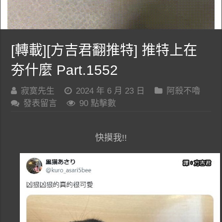
[轉載][方吉君翻推特] 推特上在
夯什麼 Part.1552
寂寞先生
2024 年 6 月 23 日
阿殺不嚕
發表留言
90 點擊數
快摸我!!