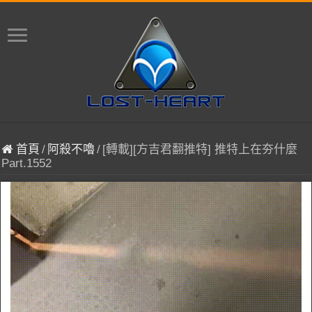
首頁
/
阿殺不嚕
/
[轉載][方吉君翻推特] 推特上在夯什麼
Part.1552