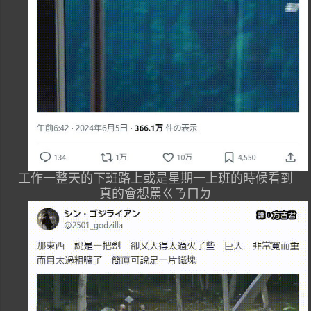
工作一整天的下班路上或是星期一上班的時候看到
真的會想罵ㄍㄋㄇㄉ