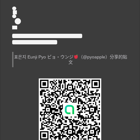
표은지 Eunji Pyo ピョ・ウンジ
（@pyoapple）分享的貼
文