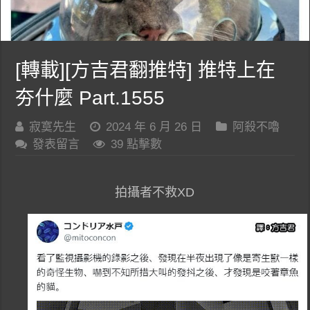
[轉載][方吉君翻推特] 推特上在
夯什麼 Part.1555
寂寞先生
2024 年 6 月 26 日
阿殺不嚕
發表留言
39 點擊數
拍攝者不救XD