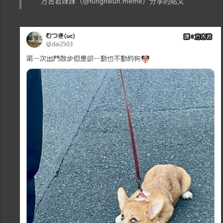
方吉君妹妹（@funghikun.meme）分享的貼文