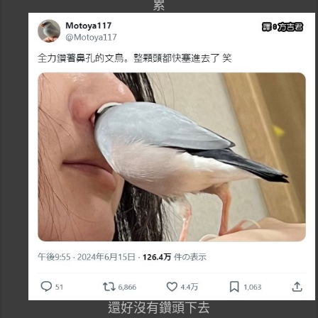
累
還好沒有鑽頭下去