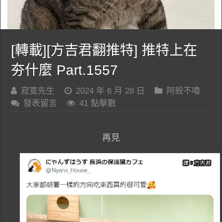
[轉載][方吉君翻推特] 推特上在
夯什麼 Part.1557
寂寞先生
2024 年 6 月 28 日
阿殺不嚕
發表留言
41 點擊數
再見