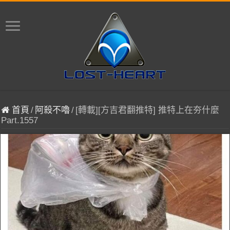
首頁
/
阿殺不嚕
/
[轉載][方吉君翻推特] 推特上在夯什麼
Part.1557