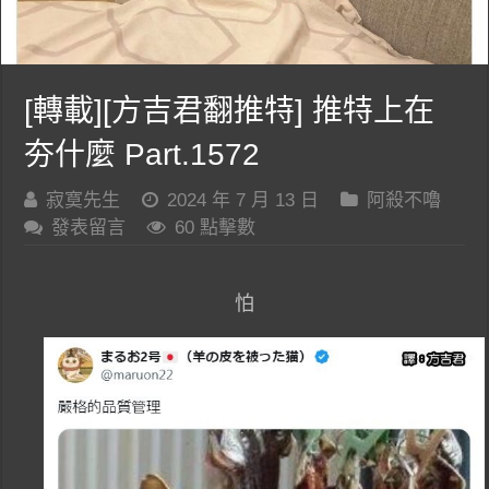
[轉載][方吉君翻推特] 推特上在
夯什麼 Part.1572
寂寞先生
2024 年 7 月 13 日
阿殺不嚕
發表留言
60 點擊數
怕