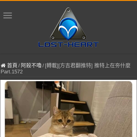
首頁
/
阿殺不嚕
/
[轉載][方吉君翻推特] 推特上在夯什麼
Part.1572