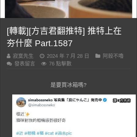
[轉載][方吉君翻推特] 推特上在
夯什麼 Part.1587
寂寞先生
2024 年 7 月 28 日
阿殺不嚕
發表留言
76 點擊數
是要買冰箱嗎?