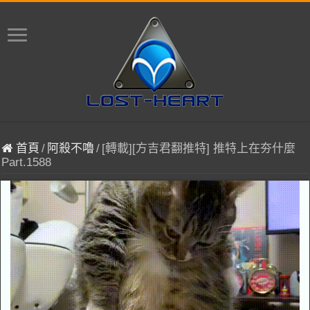
首頁
/
阿殺不嚕
/
[轉載][方吉君翻推特] 推特上在夯什麼
Part.1588