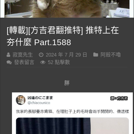
[轉載][方吉君翻推特] 推特上在
夯什麼 Part.1588
寂寞先生
2024 年 7 月 29 日
阿殺不嚕
發表留言
52 點擊數
胖