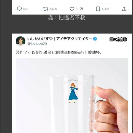
蟲：拍攝者不救