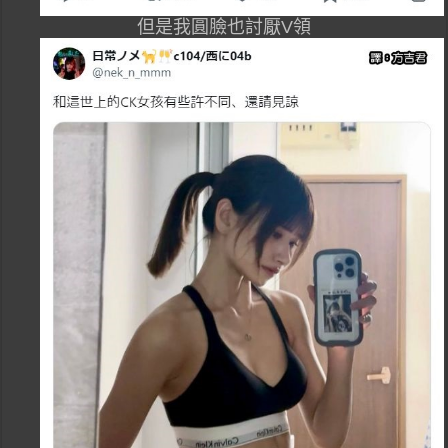
但是我圓臉也討厭V領