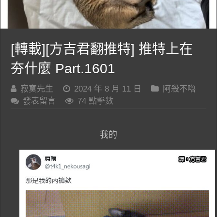
[轉載][方吉君翻推特] 推特上在
夯什麼 Part.1601
寂寞先生
2024 年 8 月 11 日
阿殺不嚕
發表留言
74 點擊數
我的