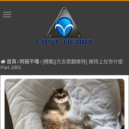
首頁
/
阿殺不嚕
/
[轉載][方吉君翻推特] 推特上在夯什麼
Part.1601