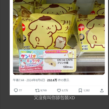
又沒有叫你舔包裝XD